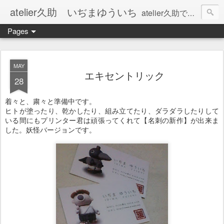
atelier久助 いぢまゆういち
atelier久助では土と火から暖かなモノたちを生み出しています。 ご覧になられた方が和んで頂ければ幸いです。
Pages
MAY
エキセントリック
28
着々と、粛々と準備中です。
ヒトが塗ったり、乾かしたり、組み立てたり、ダラダラしたりして
いる間にもプリンター君は頑張ってくれて【名刺の新作】が出来ま
した。妖怪バージョンです。