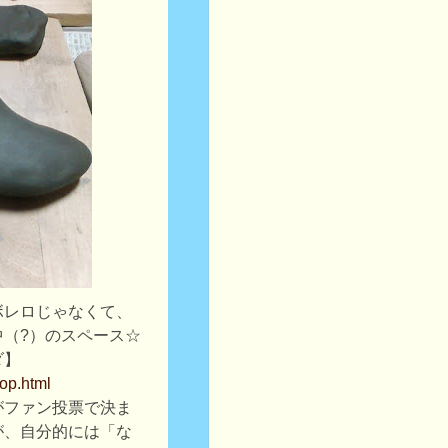
ボレロじゃなくて、
中（?）のスペース☆
ダ】
top.html
がファン投票で決ま
が、自分的には「な