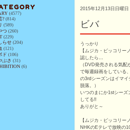
ATEGORY
2015年12月13日日曜日
ARY
(4577)
芸?
(814)
ビバ
リ
(589)
やつ
(260)
T
(229)
しらせ
(204)
うっかり
血
(121)
【ムジカ・ピッコリー
ボド
(106)
認したら…
やぶさ
(31)
（DVD発売される気配
HIBITION
(6)
で毎週録画をしている
の3rdシーズンはイマ
脱落。）
いつのまにか1stシー
してる!!
ありがと～
【ムジカ・ピッコリー
NHKのEテレで放映の