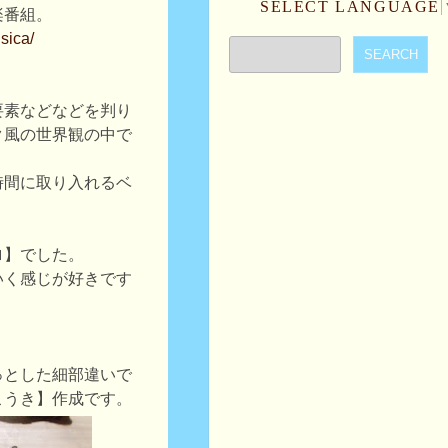
SELECT LANGUAGE
楽番組。
sica/
要素などなどを判り
ク風の世界観の中で
時間に取り入れるベ
ロ】でした。
いく感じが好きです
っとした細部違いで
こうき】作成です。