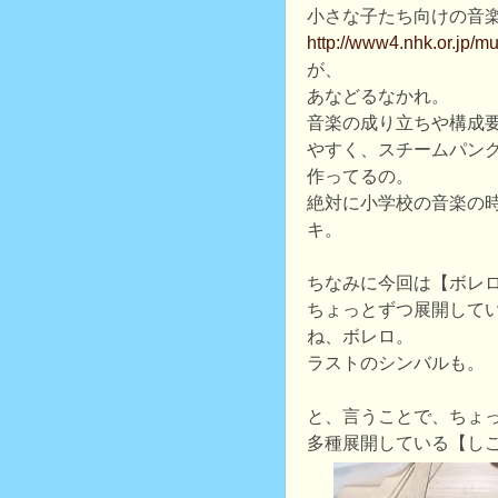
小さな子たち向けの音
http://www4.nhk.or.jp/mu
が、
あなどるなかれ。
音楽の成り立ちや構成
やすく、スチームパン
作ってるの。
絶対に小学校の音楽の
キ。
ちなみに今回は【ボレ
ちょっとずつ展開して
ね、ボレロ。
ラストのシンバルも。
と、言うことで、ちょ
多種展開している【し