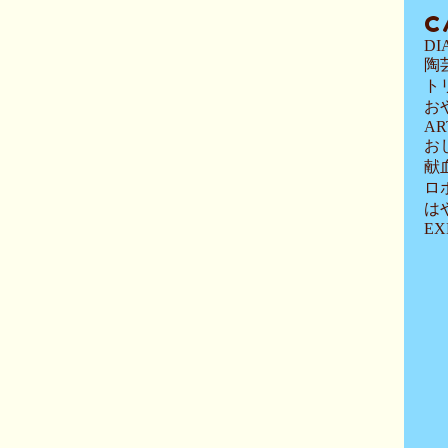
C
DI
陶
ト
お
AR
お
献
ロ
は
EX