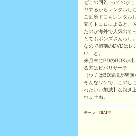
ぜこの回?」ってのが
ヤするからレンタルしち
ご近所ドコもレンタル
聞くトコロによると、
たのが海外で人気出て
とてもボンズさんらし
なので初期のDVDはレ
い、と。
来月末にBDのBOXが
る方はビバリサーチ。
（ウチはBD環境が皆無
そんなワケで、このし
れたいい加減】な焼き
れませぬ。
テーマ:
DIARY