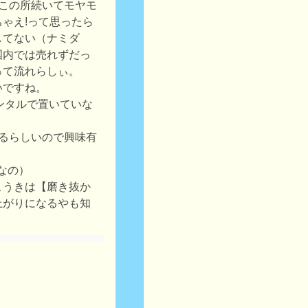
ここの所続いてモヤモ
ゃえ!って思ったら
してない（ナミダ
国内では売れずだっ
って流れらしぃ。
いですね。
ンタルで置いていな
出るらしいので興味有
なの）
こうきは【磨き抜か
上がりになるやも知