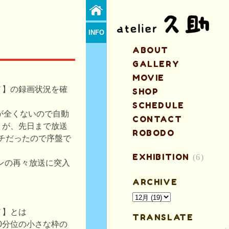
INFO
ABOUT
GALLERY
MOVIE
ノ】の録画状況を確
SHOP
SCHEDULE
が全くないので自動
CONTACT
、が、先日まで放送
ROBODO
イチだったので序盤で
EXHIBITION
(6)
ズンの再々放送に突入
ARCHIVE
ノ】とは
TRANSLATE
10分位の小さな枠の