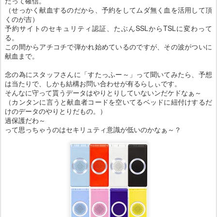
たって確信。
（せっかく献血するのだから、予約をしてムダ無く血を活用して頂
くのが吉）
予約サイトのセキュリティ認証、たぶんSSLからTSLに変わって
る。
この間からアチコチで弾かれ始めているのですが、その波がついに
献血まで。
念の為にスタッフさんに「すたっふー～」って聞いてみたら、予想
は当たりで、しかも結構お問い合わせが有るらしぃです。
そんなに守って貰うデータはやりとりしていないンだケドなぁ～
（カンタンに言うと献血者コードを空いてるベッドに紐付けするだ
けのデータのやりとりだもの。）
過保護だわ～
って思っちゃうのはセキリュティ意識が低いのかなぁ～？