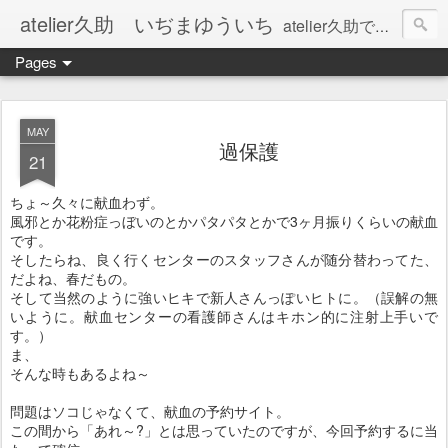
atelier久助 いぢまゆういち
atelier久助では土と火から暖かなモノたちを生み出しています。 ご覧になられた方が和んで頂ければ幸いです。
Pages
MAY
過保護
21
ちょ～久々に献血わず。
風邪とか花粉症っぼいのとかパタパタとかで3ヶ月振りくらいの献血
です。
そしたらね、良く行くセンターのスタッフさんが随分替わってた、
だよね、春だもの。
そして当然のように強いヒキで新人さんっぽいヒトに。（誤解の無
いように。献血センターの看護師さんはキホン的に注射上手いで
す。）
ま、
そんな時もあるよね～
問題はソコじゃなくて、献血の予約サイト。
この間から「あれ～?」とは思っていたのですが、今回予約するに当