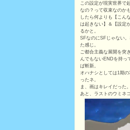
この設定が現実世界で
なの？って収束なのか
したら何よりも【こん
は起きない】＆【設定
るかと。
SFなのにSFじゃない
た感じ。
ご都合主義な展開を突
んでもないENDを持っ
ば斬新。
オハナシとしては1期の
ったネ。
ま、画はキレイだった
あと、ラストのウミネ