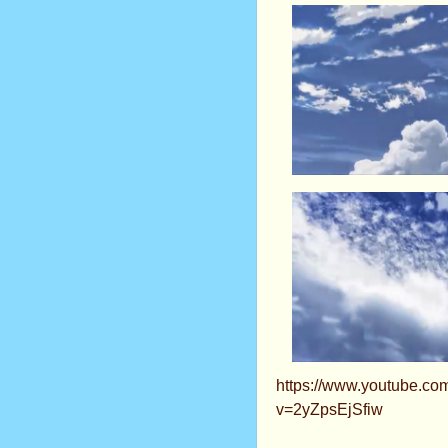
https://www.youtube.co
v=2yZpsEjSfiw