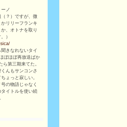
リーノ
組（？）ですが、微
とかリリーフランキ
とか、オトナを取り
す。）
sica/
ら聞きなれないタイ
はほぼほぼ再放送ばか
たら第三期来てた。
智くんもサンコンさ
てちょっと寂しい。
ノ号の物語じゃなく
のタイトルを使い続
…