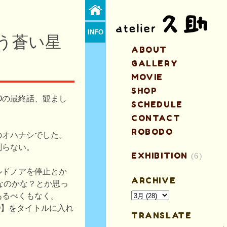
INFO
う蒼い星
ABOUT
GALLERY
MOVIE
SHOP
ROの最終話、観まし
SCHEDULE
CONTACT
ROBODO
のオハナシでした。
判らない。
EXHIBITION
(6)
ルドノアを停止とか
ARCHIVE
なのかな？とか思っ
あるべくもなく。
O】をタイトルに入れ
TRANSLATE
）