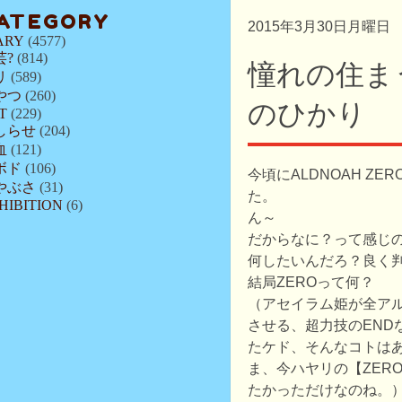
ATEGORY
2015年3月30日月曜日
ARY
(4577)
芸?
(814)
憧れの住ま
リ
(589)
やつ
(260)
のひかり
T
(229)
しらせ
(204)
血
(121)
ボド
(106)
今頃にALDNOAH ZE
やぶさ
(31)
た。
HIBITION
(6)
ん～
だからなに？って感じ
何したいんだろ？良く
結局ZEROって何？
（アセイラム姫が全ア
させる、超力技のEND
たケド、そんなコトは
ま、今ハヤリの【ZER
たかっただけなのね。