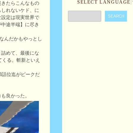
SELECT LANGUAGE
起きたらこんなもの
もしれないケド、に
な設定は現実世界で
が中途半端】に尽き
。なんだかもやっとし
き詰めて、最後にな
てくる。斬新といえ
3話位迄がピークだ
。
コも良かった。