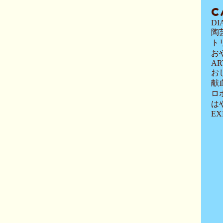
C
DI
陶
ト
お
AR
お
献
ロ
は
EX