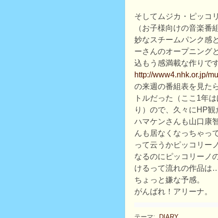
そしてムジカ・ピッコ
（お子様向けの音楽番
妙なスチームパンク感
ーさんのオープニング
込もう感満載な作りで
http://www4.nhk.or.jp/mu
の来週の番組表を見た
トルだった（ここ1年
り）ので、久々にHP観
ハマケンさんも山口康
んも居なくなっちゃっ
って云うかピッコリー
なるのにピッコリーノ
けるって流れの作品は
ちょっと嫌な予感。
がんばれ！アリーナ。
テーマ:
DIARY