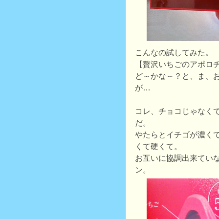
こんなの試してみた。
【贅沢いちごのアポロ
ど～かな～？と、ま、
が…
コレ、チョコじゃなく
だ。
やたらとイチゴが濃く
くて硬くて。
お互いに協調出来てい
ン。