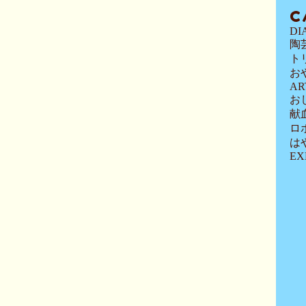
C
DI
陶
ト
お
AR
お
献
ロ
は
EX