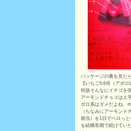
パッケージの裏を見た
【いちご5.6倍（アポ
何故そんなにイチゴを
アーモンドチョコは上
ポロ系はダメだよね、me
（ちなみにアーモンドチ
相当）を1日でペロっ
を結構長期で続けてい