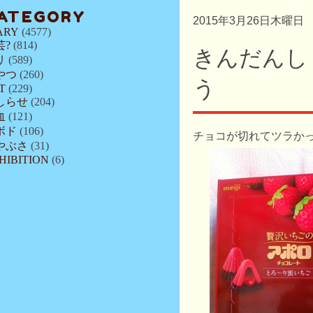
ATEGORY
2015年3月26日木曜日
ARY
(4577)
芸?
(814)
きんだんし
リ
(589)
やつ
(260)
う
T
(229)
しらせ
(204)
血
(121)
ボド
(106)
チョコが切れてツラか
やぶさ
(31)
HIBITION
(6)