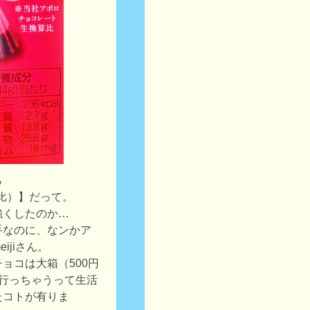
ら
ロ比）】だって。
強くしたのか…
手なのに、なンかア
ijiさん。
ョコは大箱（500円
と行っちゃうって生活
たコトが有りま