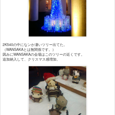
2K540の中になンか凄いツリー出てた。
（WANSAKAとは無関係です。）
因みにWANSAKAの会場はこのツリーの近くです。
追加納入して、クリスマス感増加。