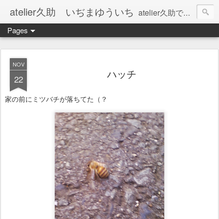
atelier久助 いぢまゆういち
atelier久助では土と火から暖かなモノたちを生み出しています。 ご覧になられた方が和んで頂ければ幸いです。
Pages
NOV
ハッチ
22
家の前にミツバチが落ちてた（？