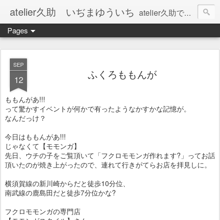
atelier久助 いぢまゆういち
atelier久助では土と火から暖かなモノたちを生み出しています。 ご覧になられた方が和んで頂ければ幸いです。
Pages
SEP
ふくろももんが
12
ももんがあ!!!
って驚かすイベントが何かで有ったようなかすかな記憶が。
なんだっけ？
今日はももんがあ!!!
じゃなくて【モモンガ】
先日、ウチの子をご覧頂いて「フクロモモンガ作れます?」ってお話
頂いたのが焼き上がったので、連れて行きがてらお店を拝見しに。
横須賀線の新川崎からだと徒歩10分位、
南武線の鹿島田だと徒歩7分位かな?
フクロモモンガの専門店