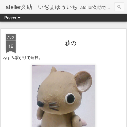
atelier久助 いぢまゆういち
atelier久助では土と火から暖かなモノたちを生み出しています。 ご覧になられた方が和んで頂ければ幸いです。
Pages
AUG
萩の
19
ねずみ繋がりで連投。