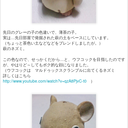
先日のグレーの子の色違いで、薄茶の子。
実は…先日部屋で発掘された萩の土をベースにしています。
（ちょっと茶色い土などなどをブレンドしましたが。）
萩のネズミ。
この色なので、せっかくだから…と、ウフコックを目指したのです
が、やはりど～してもボク的な顔になりました。
（ウフコックは マルドゥックスクランブルに出てくるネズミ
詳しくはこちら
http://www.youtube.com/watch?v=qzA8PjvC-t0
）