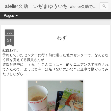
atelier久助 いぢまゆういち
atelier久助では土と火から暖かなモノたちを生み出しています。 ご覧になられた方が和んで頂ければ幸いです。
Pages
JUL
わず
31
献血わず。
予約していたセンターに行く前に通った他のセンターで、なんとな
く顔を覚えてる職員さんが
道端勧誘中に「（あ、）こんにちは～」的なニュアンスで挨拶され
てきたので、よっぽど今日は足りないのかな？と道中で勘ぐってみ
たりしながら…