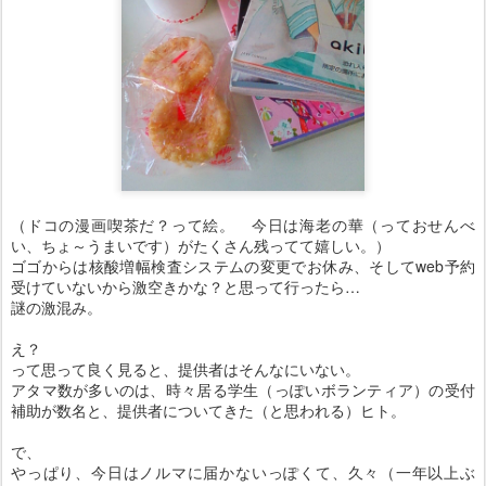
（ドコの漫画喫茶だ？って絵。 今日は海老の華（っておせんべ
い、ちょ～うまいです）がたくさん残ってて嬉しい。）
ゴゴからは核酸増幅検査システムの変更でお休み、そしてweb予約
受けていないから激空きかな？と思って行ったら…
謎の激混み。
え？
って思って良く見ると、提供者はそんなにいない。
アタマ数が多いのは、時々居る学生（っぽいボランティア）の受付
補助が数名と、提供者についてきた（と思われる）ヒト。
で、
やっぱり、今日はノルマに届かないっぽくて、久々（一年以上ぶ