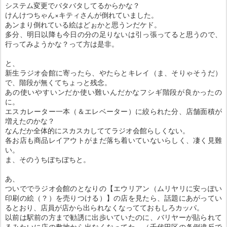
システム変更でバタバタしてるからかな？
けんけつちゃん×キティさんが倒れていました。
あンまり倒れている絵はどぉかと思うンだケド。
多分、明日以降も今日の分の足りないは引っ張ってると思うので、
行ってみようかな？って方は是非。
と、
新生ラジオ会館に寄ったら、やたらとキレイ（ま、そりゃそうだ）
で、階段が無くてちょっと残念。
あの使いやすいンだか使い難いんだかなフシギ階段が良かったの
に。
エスカレーター一本（＆エレベーター）に絞られた分、店舗面積が
増えたのかな？
なんだか全体的にスカスカしててラジオ会館らしくない。
各お店も商品レイアウトがまだ落ち着いていないらしく、凄く見難
い。
ま、そのうちぼちぼちと。
あ、
ついででラジオ会館のとなりの【エウリアン（ムリヤリに安っぽい
印刷の絵（？）を売りつける）】の店を見たら、話題にあがってい
るとおり、店員が店から出られなくなってておもしろカッパ。
以前は駅前の方まで勧誘に出歩いていたのに、バリヤーが貼られて
るみたいに店の敷地から出なくなってた。（千代田区の条例違反で