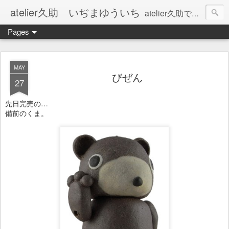
atelier久助 いぢまゆういち
atelier久助では土と火から暖かなモノたちを生み出しています。 ご覧になられた方が和んで頂ければ幸いです。
Pages
MAY
びぜん
27
先日完売の…
備前のくま。