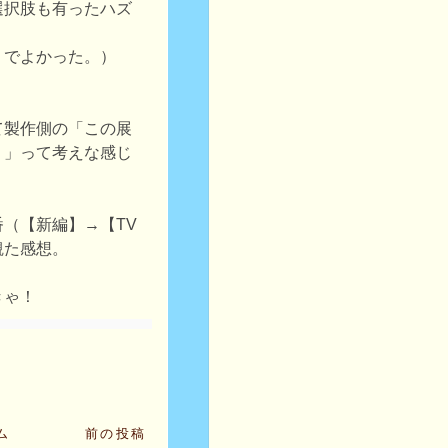
選択肢も有ったハズ
うでよかった。）
て製作側の「この展
！」って考えな感じ
（【新編】→【TV
観た感想。
きゃ！
ム
前の投稿