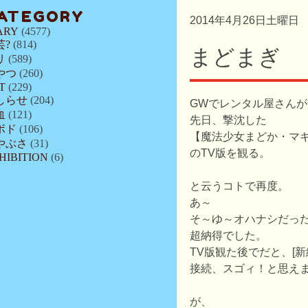
ATEGORY
2014年4月26日土曜日
ARY
(4577)
芸?
(814)
まどまぎ
リ
(589)
やつ
(260)
T
(229)
しらせ
(204)
GWでレンタル屋さん
血
(121)
先日、撃沈した
ボド
(106)
【魔法少女まどか・マ
やぶさ
(31)
のTV版を観る。
HIBITION
(6)
と云うコトで再度。
あ～
そ～ゆ～オハナシだっ
超納得でした。
TV版観た後でだと、[新
接続、スゴィ！と思え
が、