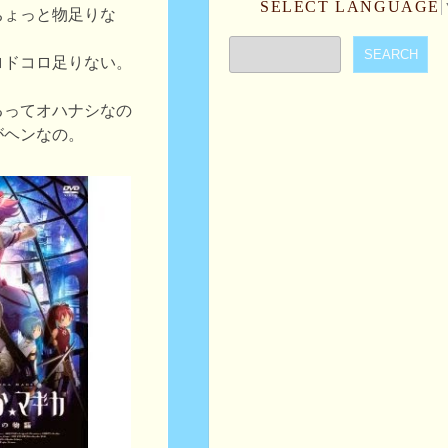
SELECT LANGUAGE
ちょっと物足りな
ロドコロ足りない。
るってオハナシなの
がヘンなの。