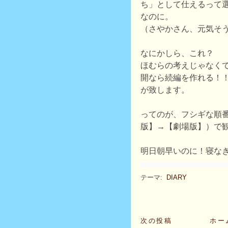
ち」として仕えるって
なのに。
（さやかさん、元気そ
なにかしら、これ？
ほむらの考えじゃなく
開なら続編を作れる！
が致します。
ってのが、フシギな順番
版】→【劇場版】）で
明日朝早いのに！寝な
テーマ:
DIARY
次の投稿
ホー