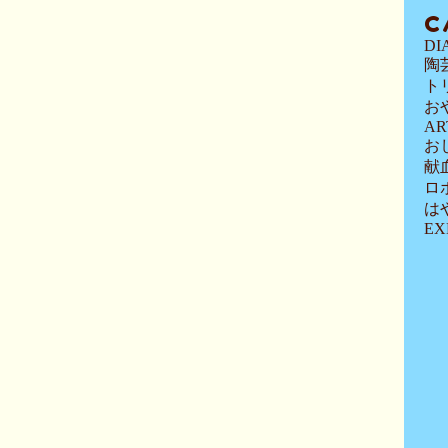
C
DI
陶
ト
お
AR
お
献
ロ
は
EX