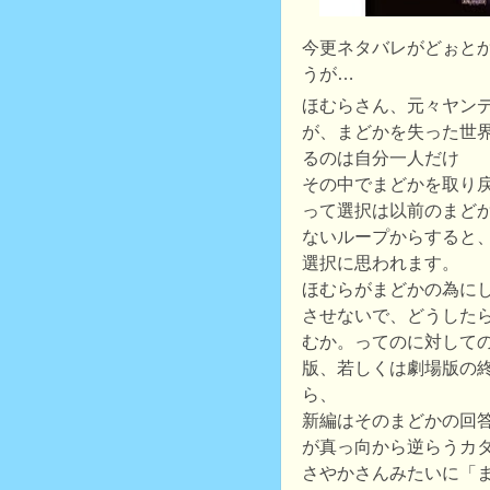
今更ネタバレがどぉと
うが…
ほむらさん、元々ヤン
が、まどかを失った世
るのは自分一人だけ
その中でまどかを取り
って選択は以前のまど
ないループからすると
選択に思われます。
ほむらがまどかの為に
させないで、どうした
むか。ってのに対しての
版、若しくは劇場版の
ら、
新編はそのまどかの回
が真っ向から逆らうカ
さやかさんみたいに「