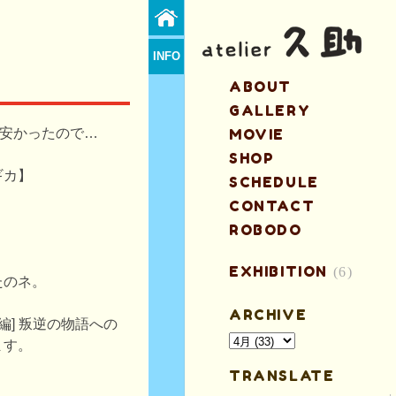
INFO
ABOUT
GALLERY
が安かったので…
MOVIE
SHOP
ギカ】
SCHEDULE
CONTACT
ROBODO
EXHIBITION
(6)
たのネ。
ARCHIVE
編] 叛逆の物語への
ます。
TRANSLATE