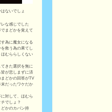
かはないでしょ
デレな感じでした
界でまどかを覚えて
戻す為に魔女になる
かを救う為の果てし
、ほむららしくない
してきた選択を無に
ら皆が悲しまずに済
まどかの回答がTV
終末だったワケだか
答に対して、ほむら
タチでしょ？
まどかのカバン持