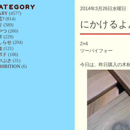
ATEGORY
2014年3月26日水曜日
ARY
(4577)
芸?
(814)
にかけるよ
リ
(589)
やつ
(260)
T
(229)
しらせ
(204)
2×4
血
(121)
ツーバイフォー
ボド
(106)
やぶさ
(31)
今日は、昨日購入の木
HIBITION
(6)