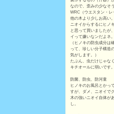
なので、歪みの少なそ
WRC（ウエスタン・レ
他の木より少しお高い
ニオイからするにヒノ
と思って買いましたが
イって嫌いなンだよネ
（ヒノキの防虫成分は
って、珍しい分子構造
気がします。）
たぶん、虫だけじゃな
キチオールに弱いです
防菌、防虫、防河童
ヒノキのお風呂とかっ
すが、ダメ、ニオイで
木の強いニオイ自体が
し。