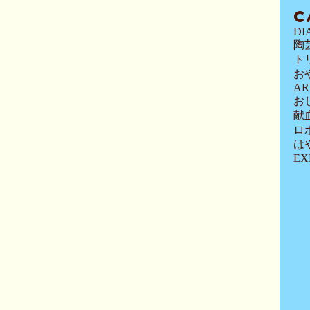
C
DI
陶
ト
お
AR
お
献
ロ
は
EX