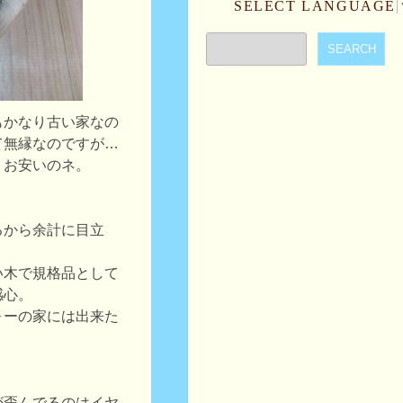
SELECT LANGUAGE
もかなり古い家なの
て無縁なのですが…
りお安いのネ。
るから余計に目立
い木で規格品として
感心。
ォーの家には出来た
が歪んでるのはイヤ