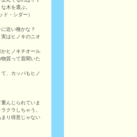
うな木を選ぶ。
ッド・シダー）
。
キに近い種かな？
、実はヒノキのニオ
。
確かヒノキチオール
の物質って昔聞いた
くて、カッパもヒノ
。
て重んじられていま
クラクラしちゃう。
あまり得意じゃない