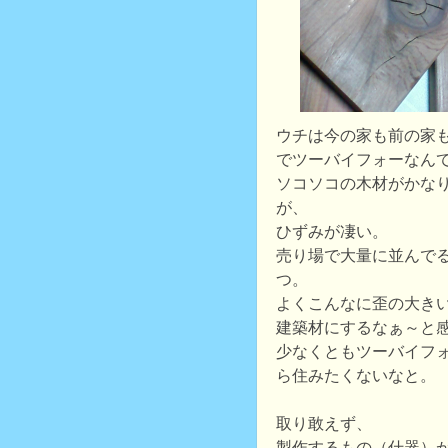
ウチは今の家も前の家
でツーバイフォーなん
ソコソコの木材がかな
が、
ひずみが凄い。
売り場で大量に並んで
つ。
よくこんなに歪の大き
建築材にするなぁ～と
少なくともツーバイフ
ら住みたくないなと。
取り敢えず、
製作するもの（什器）