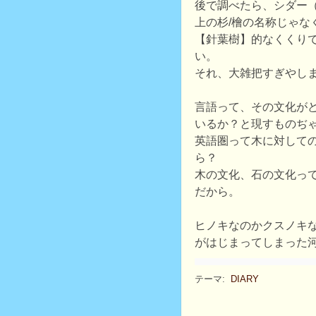
後で調べたら、シダー（c
上の杉/檜の名称じゃな
【針葉樹】的なくくり
い。
それ、大雑把すぎやし
言語って、その文化が
いるか？と現すものぢ
英語圏って木に対して
ら？
木の文化、石の文化っ
だから。
ヒノキなのかクスノキ
がはじまってしまった
テーマ:
DIARY