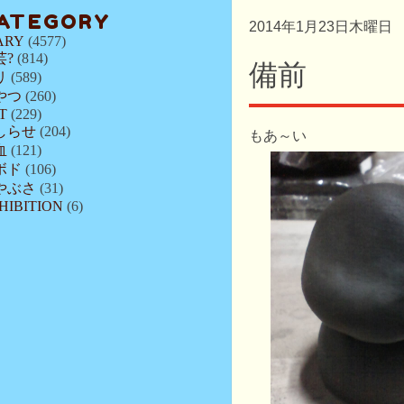
ATEGORY
2014年1月23日木曜日
ARY
(4577)
芸?
(814)
備前
リ
(589)
やつ
(260)
T
(229)
しらせ
(204)
もあ～い
血
(121)
ボド
(106)
やぶさ
(31)
HIBITION
(6)