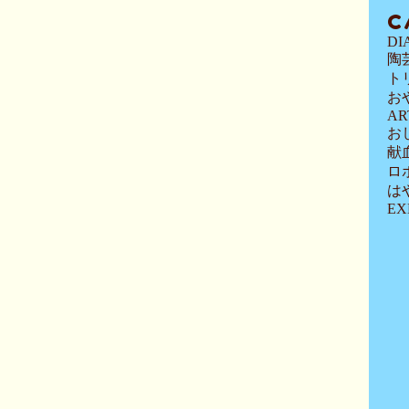
C
DI
陶
ト
お
AR
お
献
ロ
は
EX