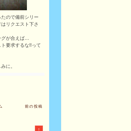
ったので備前シリー
方はリクエスト下さ
ングが合えば…
ト要求するな!!って
しみに。
ム
前の投稿
↑