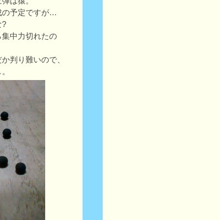
三弾は猿。
成の予定ですが…
?
ら集中力切れたの
。
だか判り難いので、
し。