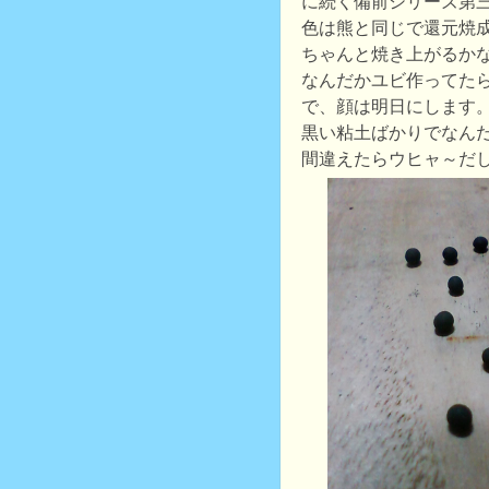
に続く備前シリーズ第
色は熊と同じで還元焼
ちゃんと焼き上がるかな
なんだかユビ作ってた
で、顔は明日にします
黒い粘土ばかりでなん
間違えたらウヒャ～だ