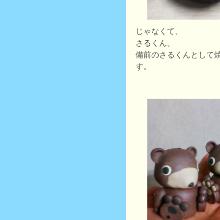
じゃなくて、
さるくん。
備前のさるくんとして
す。