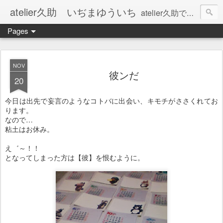
atelier久助 いぢまゆういち
atelier久助では土と火から暖かなモノたちを生み出しています。 ご覧になられた方が和んで頂ければ幸いです。
Pages
NOV
彼ンだ
20
今日は出先で妄言のようなコトバに出会い、キモチがささくれてお
ります。
なので…
粘土はお休み。
え゛～！！
となってしまった方は【彼】を恨むように。