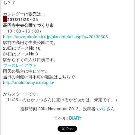
も？？
カレンダーは販売は…
・
2013/11/23～24
高円寺中央公園てづくり市
（10：00～16：00）
https://aozorakoten.trx.jp/place/detail.asp?p=20130603
駅前の高円寺中央公園にて。
23日はブースNo.16
24日はブースNo.3
駅からすぐの入り口横です。
ブースレイアウト
雨天の場合は中止です。
当日の開催の可不可の確認はこちらで。
http://aoblotoday.exblog.jp/
からスタートです。
（11/26～のたかまつさんに置けるかどぉかは、未定です。）
投稿時刻
20th November 2013
、投稿者
いぢ
さん
ラベル:
DIARY