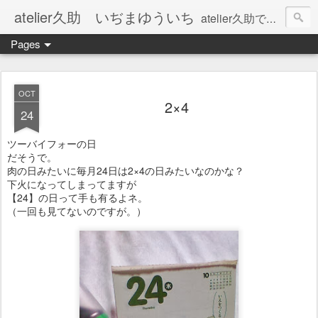
atelier久助 いぢまゆういち
atelier久助では土と火から暖かなモノたちを生み出しています。 ご覧になられた方が和んで頂ければ幸いです。
Pages
OCT
2×4
24
ツーバイフォーの日
だそうで。
肉の日みたいに毎月24日は2×4の日みたいなのかな？
下火になってしまってますが
【24】の日って手も有るよネ。
（一回も見てないのですが。）