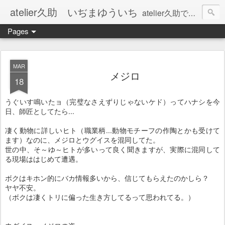
atelier久助 いぢまゆういち
atelier久助では土と火から暖かなモノたちを生み出しています。 ご覧になられた方が和んで頂ければ幸いです。
Pages
MAR
メジロ
18
うぐいす鳴いたョ（完璧なさえずりじゃないケド）ってハナシを今
日、師匠としてた
ら...
凄く動物に詳しいヒト（職業柄...動物モチーフの作陶とかも受けて
ます）なのに、
メジロとウグイスを混同してた。
世の中、そ～ゆ～ヒトが多いって良く聞きますが、実際に混同して
る現場ははじめて
遭遇。
ボクはキホン的にバカ情報多いから、信じてもらえたのかしら？
ヤヤ不安。
（ボクは凄くトリに偏った生き方してるって思われてる。）