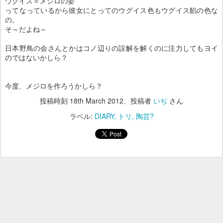
ウグイス＝メジロの姿
ってなっているから彼女にとってのウグイス色もウグイス餡の色な
の。
そ～だよね～
日本野鳥の会さんとかはコノ辺りの誤解を解くのに注力してもヨイ
のではないかしら
？
今度、メジロを作ろうかしら？
投稿時刻
18th March 2012
、投稿者
いぢ
さん
ラベル:
DIARY
トリ
陶芸?