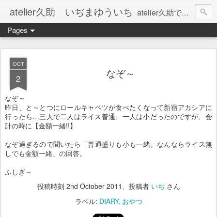
atelier久助 いぢまゆういち
atelier久助では土と火から暖かなモノたちを生み出しています。 ご覧になられた方が和んで頂ければ幸いです。
Pages
OCT
なぞ～
2
なぞ～
昨日、と～とつにロールキャベツが食べたくなって新宿アカシアに
行ったら…三人で
二人はライス普通、一人は小だったのですが、会
計の時に【金額一緒!!】
なぞ過ぎるので聞いたら「普通盛りも小も一緒。なんならライス無
しでも金額一緒」
の回答。
ふしぎ～
投稿時刻
2nd October 2011
、投稿者
いぢ
さん
ラベル:
DIARY
おやつ