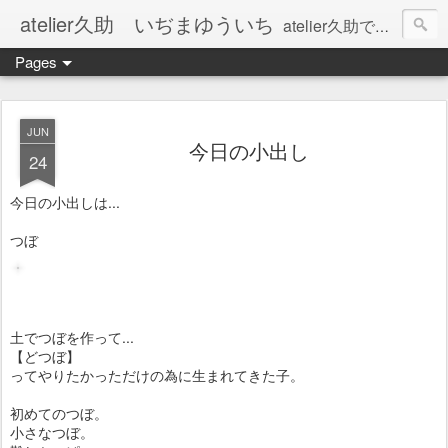
atelier久助 いぢまゆういち
atelier久助では土と火から暖かなモノたちを生み出しています。 ご覧になられた方が和んで頂ければ幸いです。
Pages
JUN
今日の小出し
24
今日の小出しは...
つぼ
土でつぼを作って...
【どつぼ】
ってやりたかっただけの為に生まれてきた子。
初めてのつぼ。
小さなつぼ。