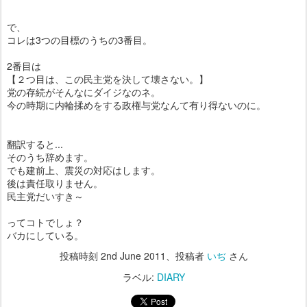
で、
コレは3つの目標のうちの3番目。
2番目は
【２つ目は、この民主党を決して壊さない。】
党の存続がそんなにダイジなのネ。
今の時期に内輪揉めをする政権与党なんて有り得ないのに。
翻訳すると...
そのうち辞めます。
でも建前上、震災の対応はします。
後は責任取りません。
民主党だいすき～
ってコトでしょ？
バカにしている。
投稿時刻
2nd June 2011
、投稿者
いぢ
さん
ラベル:
DIARY