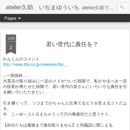
atelier久助 いぢまゆういち
atelier久助では土と火から暖かなモノたちを生み出しています。 ご覧になられた方が和んで頂ければ幸いです。
Pages
JUN
若い世代に責任を？
2
かんくんのコメント
http://news.tbs.co.jp/newseye/tbs_...
...一部抜粋...
大震災の取り組みに一定のメドがついた段階で、私がやるべき一定
の役割が果たせた
段階で、若い世代の皆さんにいろいろな責任を引
き継いでいただきたい。
引き継ぐって、ソコまでがちゃんと出来てるヒトが言えるコトだよ
ネ。
今、こ～ゆ～コト云えちゃうって只の無責任だと思うケド。
【自分たちは最後まで責任取りません】と同義語に聞こえる。