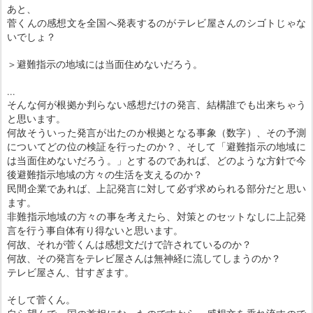
あと、
菅くんの感想文を全国へ発表するのがテレビ屋さんのシゴトじゃな
いでしょ？
＞避難指示の地域には当面住めないだろう。
...
そんな何が根拠か判らない感想だけの発言、結構誰でも出来ちゃう
と思います。
何故そういった発言が出たのか根拠となる事象（数字）、その予測
についてどの位の
検証を行ったのか？、そして「避難指示の地域に
は当面住めないだろう。」とするの
であれば、どのような方針で今
後避難指示地域の方々の生活を支えるのか？
民間企業であれば、上記発言に対して必ず求められる部分だと思い
ます。
非難指示地域の方々の事を考えたら、対策とのセットなしに上記発
言を行う事自体有
り得ないと思います。
何故、それが菅くんは感想文だけで許されているのか？
何故、その発言をテレビ屋さんは無神経に流してしまうのか？
テレビ屋さん、甘すぎます。
そして菅くん。