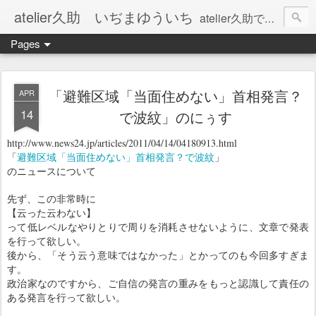
atelier久助 いぢまゆういち
atelier久助では土と火から暖かなモノたちを生み出しています。 ご覧になられた方が和んで頂ければ幸いです。
Pages
「避難区域「当面住めない」首相発言？
APR
14
で波紋」のにぅす
http://www.news24.jp/articles/2011/04/14/04180913.html
避難区域「当面住めない」首相発言？で波紋
「
」
のニュースについて
先ず、この非常時に
【云った云わない】
って低レベルなやりとりで周りを消耗させないように、文章で発表
を行って欲しい。
後から、「そう云う意味ではなかった」とかってのも今回多すぎま
す。
政治家なのですから、ご自信の発言の重みをもっと認識して責任の
ある発言を行って
欲しい。