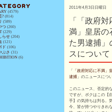
ATEGORY
2011年4月3日日曜日
ARY
(4579)
芸?
(814)
「「政府対
リ
(589)
やつ
(260)
満」皇居の
T
(229)
しらせ
(204)
た男逮捕」
血
(121)
ボド
(106)
スについて
やぶさ
(31)
HIBITION
(6)
「
「政府対応に不満」
逮捕
」のニュースにつ
このニュース、否定的
ですが、ボクはこの【
手】の気持ちは判る。
今、皆が持つやりきれ