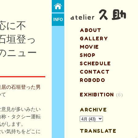
INFO
応に不
ABOUT
石垣登っ
GALLERY
MOVIE
のニュー
SHOP
SCHEDULE
CONTACT
ROBODO
皇居の石垣登った男
EXHIBITION
いて
(6)
な意見が多いみたい
ARCHIVE
自称・タクシー運転
気がします。
TRANSLATE
ない気持ちをどこに