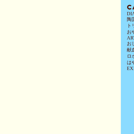
C
DI
陶
ト
お
AR
お
献
ロ
は
EX