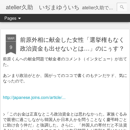
atelier久助 いぢまゆういち
atelier久助では土と火から暖かなモノたちを生み出しています。 ご覧になられた方が和んで頂ければ幸いです。
Pages
前原外相に献金した女性「選挙権もなく
MAR
9
政治資金も出せないとは…」のにぅす？
前原くんへの献金問題で献金者のコメント（インタビュー）が出て
た。
あンまり政治がとか、国がってのココで書くのもナンだケド、気に
なったので。
http://japanese.joins.com/article/...
>「このお金は正直なところ政治資金とは思わなかった。家族ぐるみ
で親密に過ごし
ながら韓国人か日本人かを問うことなく慶弔時ごと
に助け合う仲だ」と強調した。さ
らに、「外国人の寄付だと不法資