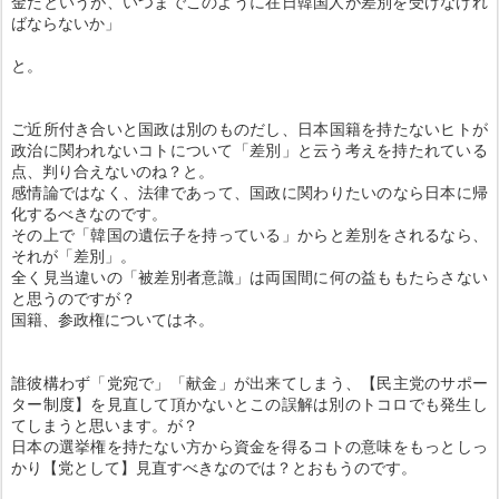
金だというが、いつまでこのように在日韓国人が差
別を受けなけれ
ばならないか」
と。
ご近所付き合いと国政は別のものだし、日本国籍を持たないヒトが
政治に関われない
コトについて「差別」と云う考えを持たれている
点、判り合えないのね？と。
感情論ではなく、法律であって、国政に関わりたいのなら日本に帰
化するべきなので
す。
その上で「韓国の遺伝子を持っている」からと差別をされるなら、
それが「差別」。
全く見当違いの「被差別者意識」は両国間に何の益ももたらさない
と思うのですが？
国籍、参政権についてはネ。
誰彼構わず「党宛で」「献金」が出来てしまう、【民主党のサポー
ター制度】を見直
して頂かないとこの誤解は別のトコロでも発生し
てしまうと思います。が？
日本の選挙権を持たない方から資金を得るコトの意味をもっとしっ
かり【党として】
見直すべきなのでは？とおもうのです。